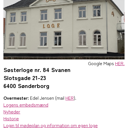
Google Maps
HER.
Søsterloge nr. 84 Svanen
Slotsgade 21-23
6400 Sønderborg
Overmester:
Edel Jensen (mail
HER
).
Logens embedsmænd
Nyheder
Historie
Login til mødeplan og information om egen loge